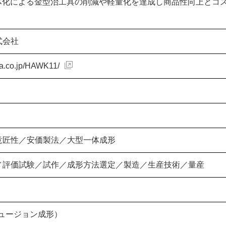
体化による金型治工具の削減や軽量化を達成し商品性向上とコ
式会社
da.co.jp/HAWK11/
意匠性／安価製法／大型一体成形
／評価試験／試作／成形方法選定／製造／生産技術／量産
フュージョン成形）