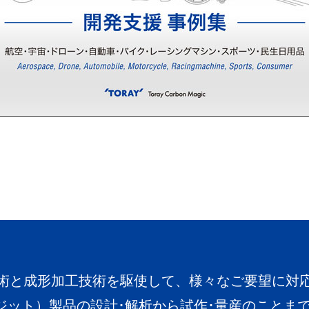
術と成形加工技術を駆使して、様々なご要望に対
ポジット）製品の設計･解析から試作･量産のことま