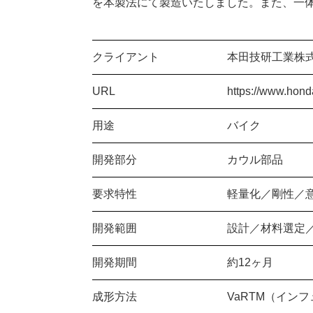
を本製法にて製造いたしました。また、一
クライアント
本田技研工業株
URL
https://www.hon
用途
バイク
開発部分
カウル部品
要求特性
軽量化／剛性／
開発範囲
設計／材料選定
開発期間
約12ヶ月
成形方法
VaRTM（イン