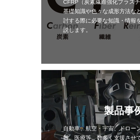
CFRP（炭素繊維強化プラス
基礎知識や色々な成形方法など
討する際に必要な知識・情報
説します。
製品事
自動車、航空・宇宙、ドロー
器、医療等、数多く支援させ