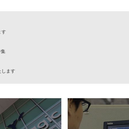
ます
特集
たします