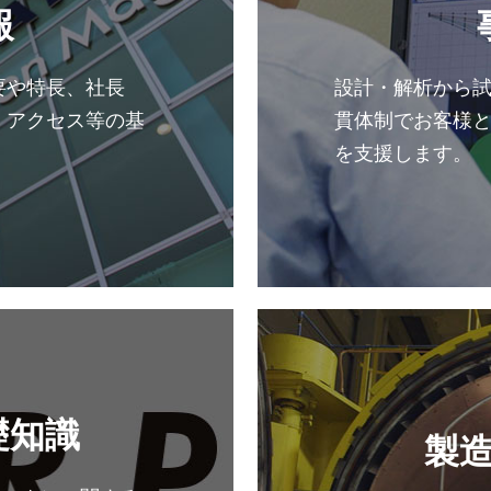
報
要や特長、社長
設計・解析から
、アクセス等の基
貫体制でお客様
を支援します。
礎知識
製