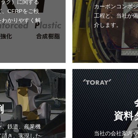
チック）に関する
カーボンコンポ
、CFRPをご検
工程と、当社が
をわかりやすく解
介します。
例
資料
ン、鉄道、産業機
当社の会社案内や
て頂き、実現した