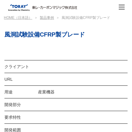
HOME（日本語）
製品事例
風洞試験設備CFRP製ブレード
風洞試験設備CFRP製ブレード
クライアント
URL
用途
産業機器
開発部分
要求特性
開発範囲