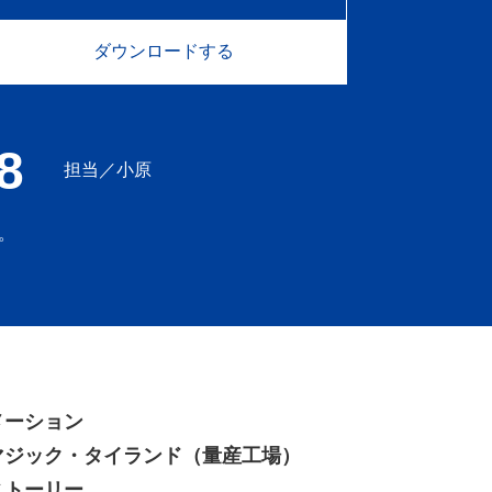
ダウンロードする
8
担当／小原
。
メーション
マジック・タイランド（量産工場）
ストーリー