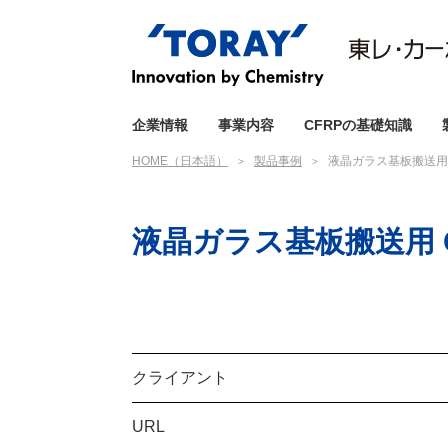
企業情報
事業内容
CFRPの基礎知識
HOME（日本語）
製品事例
液晶ガラス基板搬送用
液晶ガラス基板搬送用 
クライアント
URL